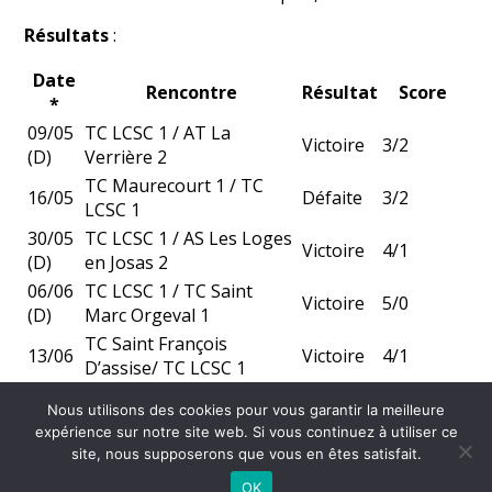
Résultats
:
Date
Rencontre
Résultat
Score
*
09/05
TC LCSC 1 / AT La
Victoire
3/2
(D)
Verrière 2
TC Maurecourt 1 / TC
16/05
Défaite
3/2
LCSC 1
30/05
TC LCSC 1 / AS Les Loges
Victoire
4/1
(D)
en Josas 2
06/06
TC LCSC 1 / TC Saint
Victoire
5/0
(D)
Marc Orgeval 1
TC Saint François
13/06
Victoire
4/1
D’assise/ TC LCSC 1
Nous utilisons des cookies pour vous garantir la meilleure
expérience sur notre site web. Si vous continuez à utiliser ce
©
2026 - Tennis Club La Celle Saint-Cloud | Site internet réalisé par
site, nous supposerons que vous en êtes satisfait.
OK