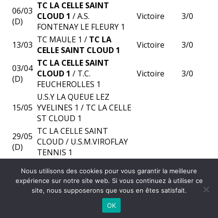
TC LA CELLE SAINT
06/03
CLOUD 1
/ A.S.
Victoire
3/0
(D)
FONTENAY LE FLEURY 1
TC MAULE 1 /
TC LA
13/03
Victoire
3/0
CELLE SAINT CLOUD 1
TC LA CELLE SAINT
03/04
CLOUD 1
/ T.C.
Victoire
3/0
(D)
FEUCHEROLLES 1
U.S.Y LA QUEUE LEZ
15/05
YVELINES 1 / TC LA CELLE
ST CLOUD 1
TC LA CELLE SAINT
29/05
CLOUD / U.S.M.VIROFLAY
(D)
TENNIS 1
Nous utilisons des cookies pour vous garantir la meilleure
expérience sur notre site web. Si vous continuez à utiliser ce
©
2026 - Tennis Club La Celle Saint-Cloud | Site internet réalisé par
site, nous supposerons que vous en êtes satisfait.
OK
MENTIONS LÉGALES