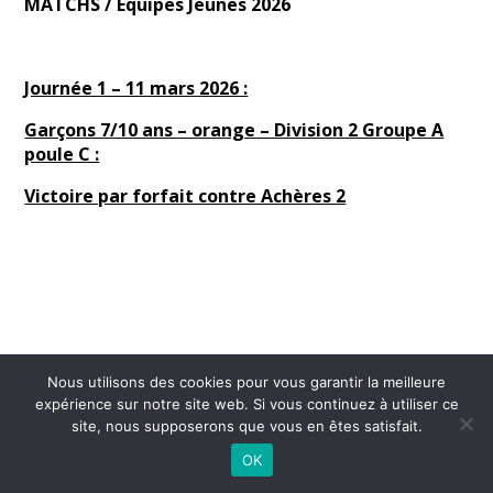
MATCHS / Equipes Jeunes 2026
Journée 1 – 11 mars 2026 :
Garçons 7/10 ans – orange – Division 2 Groupe A
poule C :
Victoire par forfait contre Achères 2
Nous utilisons des cookies pour vous garantir la meilleure
expérience sur notre site web. Si vous continuez à utiliser ce
©
2026 - Tennis Club La Celle Saint-Cloud | Site internet réalisé par
site, nous supposerons que vous en êtes satisfait.
OK
MENTIONS LÉGALES